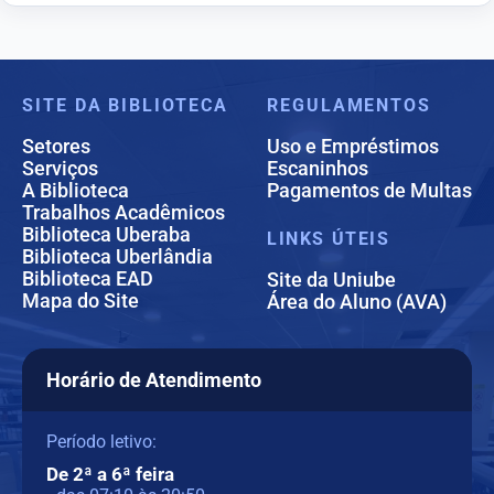
Ciências da Saúde
Seleção, Aquisição, Desenvolvimento
e Conservação de Coleções
Ciências Exatas da Terra
SITE DA BIBLIOTECA
REGULAMENTOS
Setores
Uso e Empréstimos
Ciências Humanas
Serviços
Escaninhos
A Biblioteca
Pagamentos de Multas
Trabalhos Acadêmicos
Biblioteca Uberaba
LINKS ÚTEIS
Engenharias
Biblioteca Uberlândia
Biblioteca EAD
Site da Uniube
Mapa do Site
Área do Aluno (AVA)
Horário de Atendimento
Período letivo:
De 2ª a 6ª feira