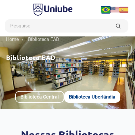
Home
›
Biblioteca EAD
Biblioteca EAD
Biblioteca Central
Biblioteca Uberlândia
Nossas Bibliotecas