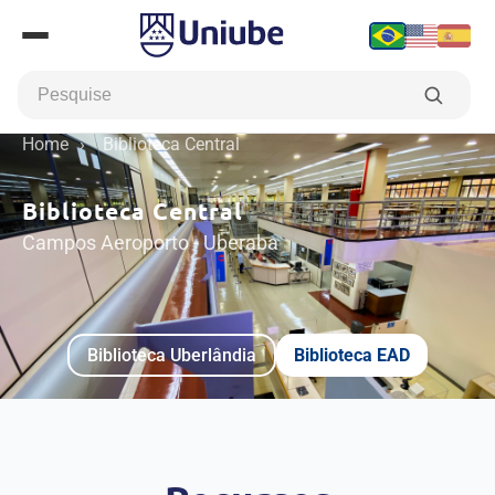
Home
›
Biblioteca Central
Biblioteca Central
Campos Aeroporto - Uberaba
Biblioteca Uberlândia
Biblioteca EAD